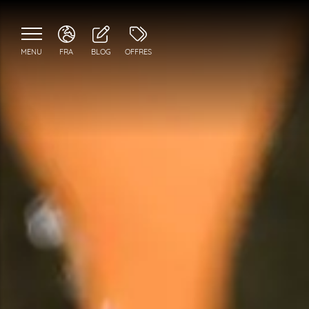
MENU
FRA
BLOG
OFFRES
ITA
ENG
FRA
DEU