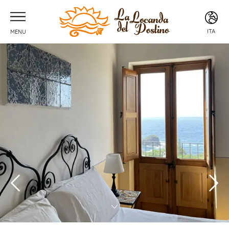
ITA
MENU
ITA
ENG
FRA
DEU