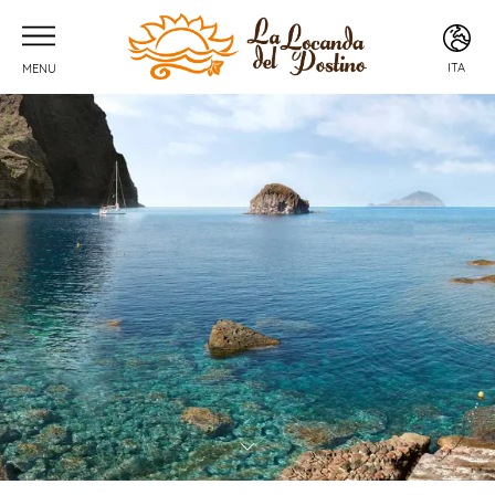
ITA
MENU
ITA
ENG
FRA
DEU